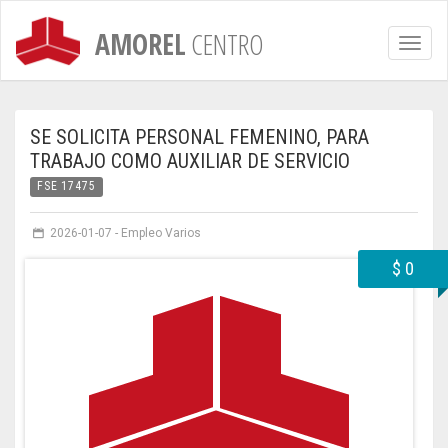
AMOREL
CENTRO
Naveg
SE SOLICITA PERSONAL FEMENINO, PARA
TRABAJO COMO AUXILIAR DE SERVICIO
FSE 17475
2026-01-07
-
Empleo Varios
$ 0